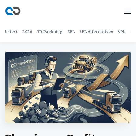
Latest
2026
3D Packning
3PL
3PL Alternatives
4PL
4P