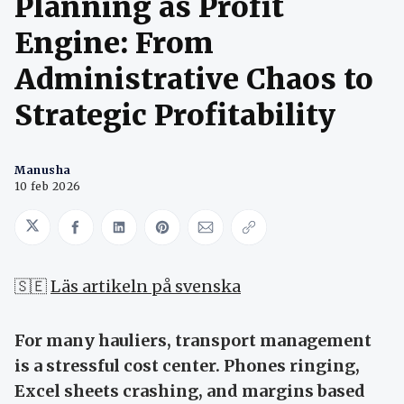
Planning as Profit
Engine: From
Administrative Chaos to
Strategic Profitability
Manusha
10 feb 2026
Share on Twitter
Share on Facebook
Share on LinkedIn
Share on Pinterest
Share via Email
Copy link
🇸🇪
Läs artikeln på svenska
For many hauliers, transport management
is a stressful cost center. Phones ringing,
Excel sheets crashing, and margins based