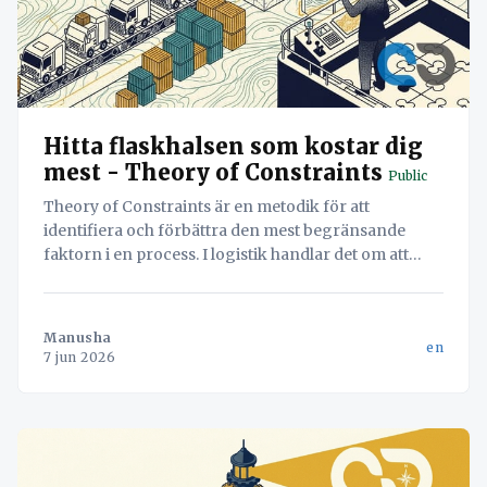
Hitta flaskhalsen som kostar dig
mest - Theory of Constraints
Public
Theory of Constraints är en metodik för att
identifiera och förbättra den mest begränsande
faktorn i en process. I logistik handlar det om att
hitta flaskhalsen – oavsett om det är lastning eller
dokumentation – för att maximera systemets totala
flöde.
Manusha
en
7 jun 2026