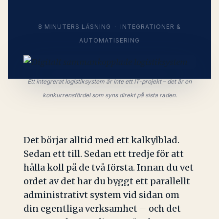
8 MINUTERS LÄSNING · INTEGRATIONER &
AUTOMATISERING
Ett integrerat logistiksystem är inte ett IT-projekt – det är en
konkurrensfördel som syns direkt på sista raden.
Det börjar alltid med ett kalkylblad.
Sedan ett till. Sedan ett tredje för att
hålla koll på de två första. Innan du vet
ordet av det har du byggt ett parallellt
administrativt system vid sidan om
din egentliga verksamhet – och det