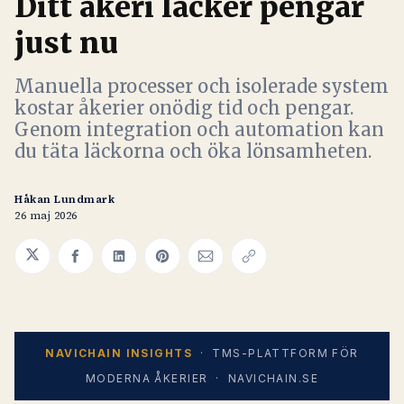
Ditt åkeri läcker pengar
just nu
Manuella processer och isolerade system
kostar åkerier onödig tid och pengar.
Genom integration och automation kan
du täta läckorna och öka lönsamheten.
Håkan Lundmark
26 maj 2026
Share on Twitter
Share on Facebook
Share on LinkedIn
Share on Pinterest
Share via Email
Copy link
NAVICHAIN INSIGHTS
· TMS-PLATTFORM FÖR
MODERNA ÅKERIER · NAVICHAIN.SE