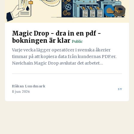
Magic Drop - dra in en pdf -
bokningen är klar
Public
Varje vecka lägger operatörer i svenska åkerier
timmar på att kopiera data från kundernas PDF:er.
Navichain Magic Drop avslutar det arbetet
permanent genom att låta AI läsa dokumenten och
skapa bokningen automatiskt.
Håkan Lundmark
sv
8 jun 2026