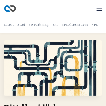
Latest
2026
3D Packning
3PL
3PL Alternatives
4PL
4P