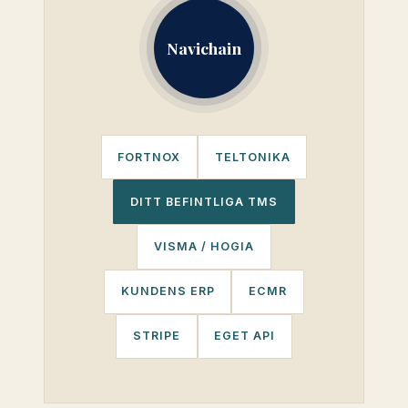
Navichain
FORTNOX
TELTONIKA
DITT BEFINTLIGA TMS
VISMA / HOGIA
KUNDENS ERP
ECMR
STRIPE
EGET API