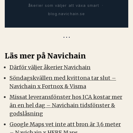
åkerier som väljer att växa smart ·
blog.navichain.se
Läs mer på Navichain
Därför väljer åkerier Navichain
Söndagskvällen med kvittona tar slut –
Navichain x Fortnox & Visma
Missat leveransfönster hos ICA kostar mer
än en hel dag – Navichain tidsfönster &
godslåsning
Google Maps vet inte att bron är 3,6 meter
– Navichain x HERE Maps