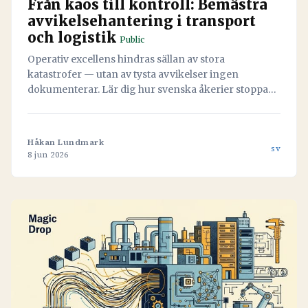
Från kaos till kontroll: Bemästra
avvikelsehantering i transport
och logistik
Public
Operativ excellens hindras sällan av stora
katastrofer — utan av tysta avvikelser ingen
dokumenterar. Lär dig hur svenska åkerier stoppar
läckaget och vänder misstag till värdefull data med
hjälp av Navichains integrerade kvalitetsledning
direkt i arbetsflödet.
Håkan Lundmark
sv
8 jun 2026