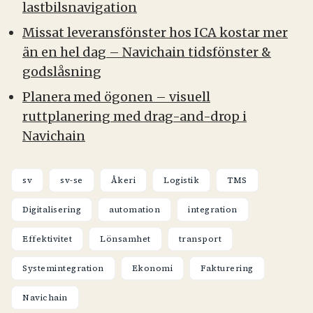
lastbilsnavigation
Missat leveransfönster hos ICA kostar mer
än en hel dag – Navichain tidsfönster &
godslåsning
Planera med ögonen – visuell
ruttplanering med drag-and-drop i
Navichain
sv
sv-se
Åkeri
Logistik
TMS
Digitalisering
automation
integration
Effektivitet
Lönsamhet
transport
Systemintegration
Ekonomi
Fakturering
Navichain