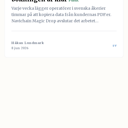
Public
Varje vecka lägger operatörer i svenska åkerier
timmar på att kopiera data från kundernas PDF:er.
Navichain Magic Drop avslutar det arbetet
permanent genom att låta AI läsa dokumenten och
skapa bokningen automatiskt.
Håkan Lundmark
sv
8 jun 2026