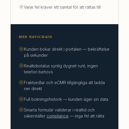
Varje fel kräver ett samtal för att rättas till
✕
MED NAVICHAIN
Kunden bokar direkt i portalen — bekräftelse
✓
på sekunder
Realtidsstatus synlig dygnet runt, ingen
✓
telefon behövs
Fraktsedlar och eCMR tillgängliga att ladda
✓
ner direkt
Full bokningshistorik — kunden äger sin data
✓
Smarta formulär validerar i realtid och
✓
säkerställer
compliance
— inga fel att rätta