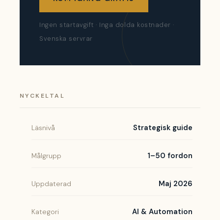
Ingen startavgift · Inga dolda kostnader ·
Svenska servrar
NYCKELTAL
Strategisk guide
Läsnivå
1–50 fordon
Målgrupp
Maj 2026
Uppdaterad
AI & Automation
Kategori