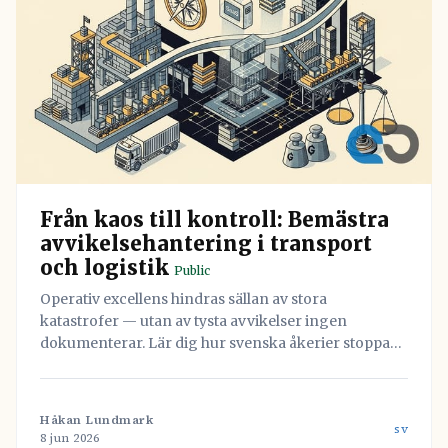
Från kaos till kontroll: Bemästra
avvikelsehantering i transport
och logistik
Public
Operativ excellens hindras sällan av stora
katastrofer — utan av tysta avvikelser ingen
dokumenterar. Lär dig hur svenska åkerier stoppar
läckaget och vänder misstag till värdefull data med
hjälp av Navichains integrerade kvalitetsledning
direkt i arbetsflödet.
Håkan Lundmark
sv
8 jun 2026