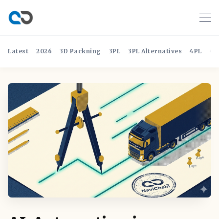
Latest
2026
3D Packning
3PL
3PL Alternatives
4PL
4P