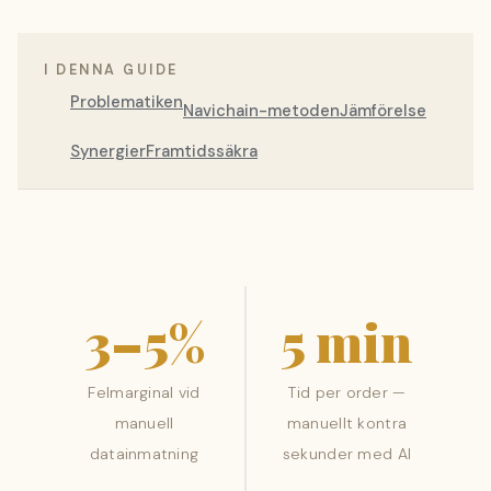
I DENNA GUIDE
Problematiken
Navichain-metoden
Jämförelse
Synergier
Framtidssäkra
3–5%
5 min
Felmarginal vid
Tid per order —
manuell
manuellt kontra
datainmatning
sekunder med AI