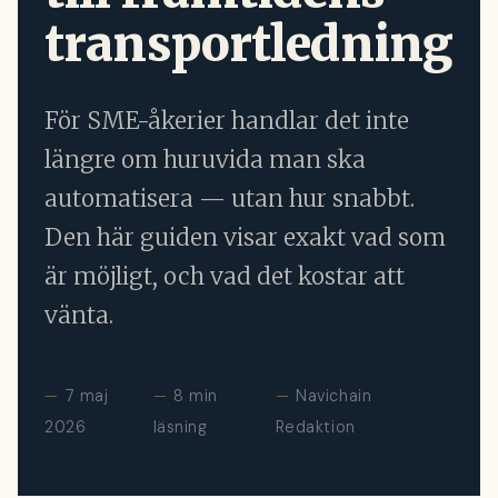
transportledning
För SME-åkerier handlar det inte
längre om huruvida man ska
automatisera — utan hur snabbt.
Den här guiden visar exakt vad som
är möjligt, och vad det kostar att
vänta.
7 maj
8 min
Navichain
2026
läsning
Redaktion