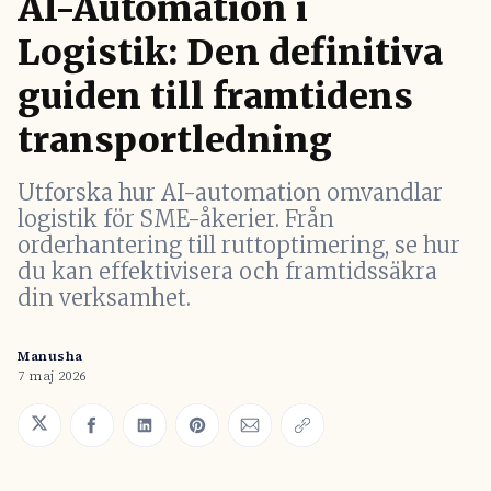
AI-Automation i
Logistik: Den definitiva
guiden till framtidens
transportledning
Utforska hur AI-automation omvandlar
logistik för SME-åkerier. Från
orderhantering till ruttoptimering, se hur
du kan effektivisera och framtidssäkra
din verksamhet.
Manusha
7 maj 2026
Share on Twitter
Share on Facebook
Share on LinkedIn
Share on Pinterest
Share via Email
Copy link