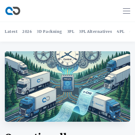
Latest
2026
3D Packning
3PL
3PL Alternatives
4PL
4P