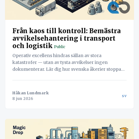
Från kaos till kontroll: Bemästra
avvikelsehantering i transport
och logistik
Public
Operativ excellens hindras sällan av stora
katastrofer — utan av tysta avvikelser ingen
dokumenterar. Lär dig hur svenska åkerier stoppar
läckaget och vänder misstag till värdefull data med
hjälp av Navichains integrerade kvalitetsledning
direkt i arbetsflödet.
Håkan Lundmark
sv
8 jun 2026