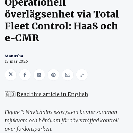
Operationell
överlägsenhet via Total
Fleet Control: HaaS och
e-CMR
Manusha
17 mar 2026
Share on Twitter
Share on Facebook
Share on LinkedIn
Share on Pinterest
Share via Email
Copy link
🇬🇧
Read this article in English
Figure 1: Navichains ekosystem knyter samman
mjukvara och hårdvara för oöverträffad kontroll
över fordonsparken.