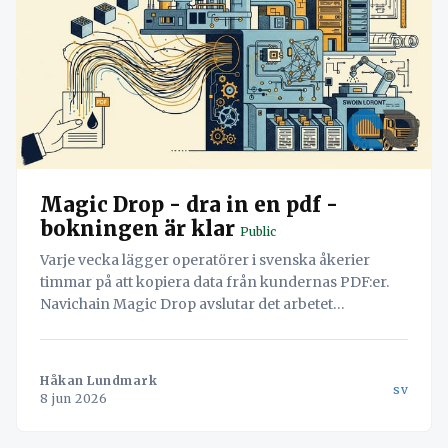
Magic Drop - dra in en pdf -
bokningen är klar
Public
Varje vecka lägger operatörer i svenska åkerier
timmar på att kopiera data från kundernas PDF:er.
Navichain Magic Drop avslutar det arbetet
permanent genom att låta AI läsa dokumenten och
skapa bokningen automatiskt.
Håkan Lundmark
sv
8 jun 2026