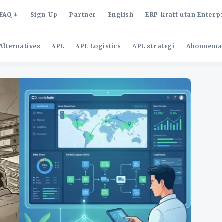
FAQ
Sign-Up
Partner
English
ERP-kraft utan Enterp
Alternatives
4PL
4PL Logistics
4PL strategi
Abonnema