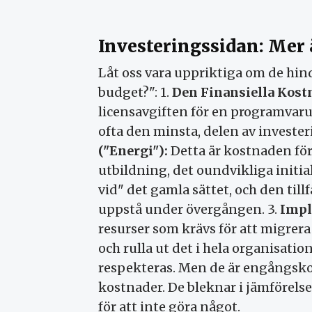
Investeringssidan: Mer 
Låt oss vara uppriktiga om de hind
budget?": 1.
Den Finansiella Kost
licensavgiften för en programvaru
ofta den minsta, delen av invester
("Energi"):
Detta är kostnaden för
utbildning, det oundvikliga initi
vid" det gamla sättet, och den ti
uppstå under övergången. 3.
Impl
resurser som krävs för att migrer
och rulla ut det i hela organisati
respekteras. Men de är engångsko
kostnader. De bleknar i jämförels
för att inte göra något.