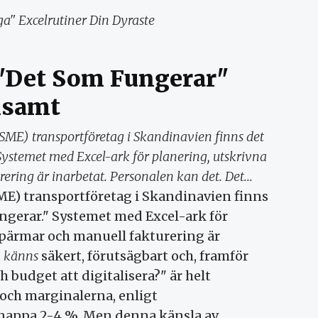
ga" Excelrutiner Din Dyraste
 "Det Som Fungerar"
nsamt
SME) transportföretag i Skandinavien finns det
 Systemet med Excel-ark för planering, utskrivna
ering är inarbetat. Personalen kan det. Det...
E) transportföretag i Skandinavien finns
ungerar." Systemet med Excel-ark för
i pärmar och manuell fakturering är
t
känns
säkert, förutsägbart och, framför
h budget att digitalisera?" är helt
 och marginalerna, enligt
 knappa 2-4 %. Men denna känsla av