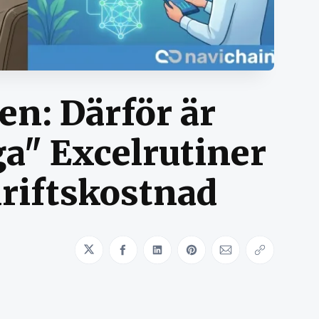
n: Därför är
ga" Excelrutiner
driftskostnad
Share on Twitter
Share on Facebook
Share on LinkedIn
Share on Pinterest
Share via Emai
Copy link