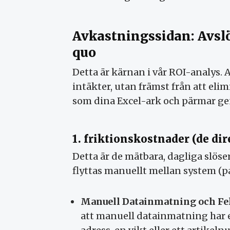
Avkastningssidan: Avslö
quo
Detta är kärnan i vår ROI-analys.
intäkter, utan främst från att el
som dina Excel-ark och pärmar gene
1. friktionskostnader (de di
Detta är de mätbara, dagliga slös
flyttas manuellt mellan system (pa
Manuell Datainmatning och Fe
att manuell datainmatning har en