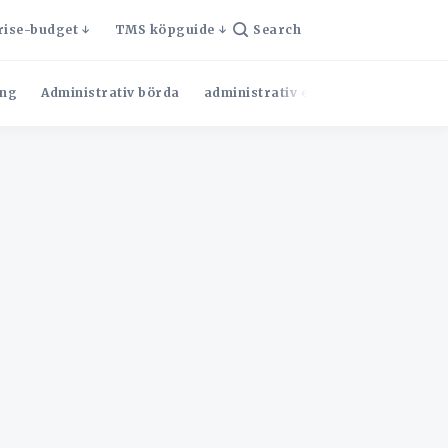
rise-budget
TMS köpguide
Search
ng
Administrativ börda
administrativ effektivitet
Admini