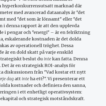
å en hyperkonkurrensutsatt marknad där
lometer med avancerad dataanalys är "det
mt med "det som är lönsamt" eller "det
en i denna rapport är att den upplevda
e i pengar och "energi" – är en felriktning
ga, eskalerande kostnaden är det dolda
as av operationell tröghet. Dessa
de är en dold skatt på varje enskild
strategiskt beslut du
inte
kan fatta. Denna
 Det är en strategisk ROI-analys för
ta diskussionen från "Vad kostar ett nytt
rje dag
att
inte
ha ett?". Vi presenterar ett
 dolda kostnader och definiera den sanna,
eringen i ett enhetligt operativsystem:
lsekapital och strategisk motståndskraft.