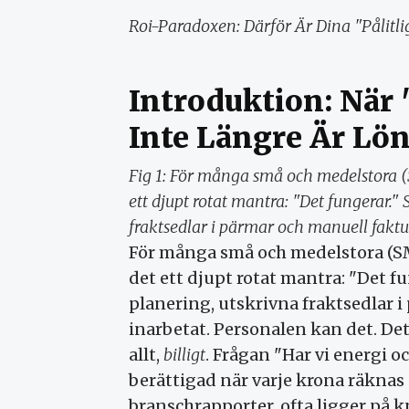
Roi-Paradoxen: Därför Är Dina "Pålitli
Introduktion: När
Inte Längre Är Lö
Fig 1: För många små och medelstora (
ett djupt rotat mantra: "Det fungerar."
fraktsedlar i pärmar och manuell faktur
För många små och medelstora (SM
det ett djupt rotat mantra: "Det f
planering, utskrivna fraktsedlar 
inarbetat. Personalen kan det. De
allt,
billigt
. Frågan "Har vi energi oc
berättigad när varje krona räknas
branschrapporter, ofta ligger på