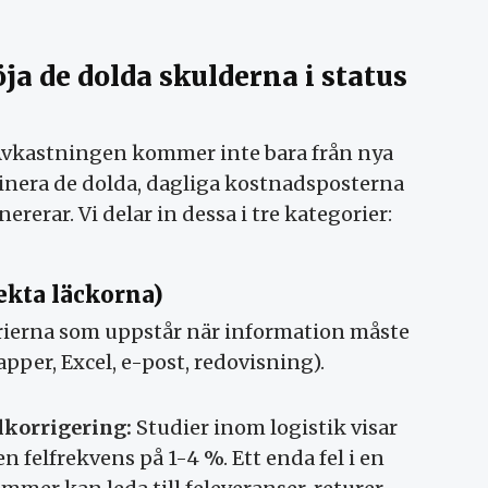
ja de dolda skulderna i status
 Avkastningen kommer inte bara från nya
iminera de dolda, dagliga kostnadsposterna
rerar. Vi delar in dessa i tre kategorier:
rekta läckorna)
erierna som uppstår när information måste
pper, Excel, e-post, redovisning).
lkorrigering:
Studier inom logistik visar
 felfrekvens på 1-4 %. Ett enda fel i en