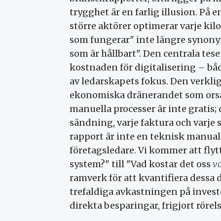
trygghet är en farlig illusion. P
större aktörer optimerar varje ki
som fungerar" inte längre synony
som är hållbart". Den centrala tes
kostnaden för digitalisering – båd
av ledarskapets fokus. Den verkli
ekonomiska dränerandet som orsak
manuella processer är inte gratis; 
sändning, varje faktura och varje 
rapport är inte en teknisk manual.
företagsledare. Vi kommer att flyt
system?" till "Vad kostar det oss
va
ramverk för att kvantifiera dessa
trefaldiga avkastningen på invest
direkta besparingar, frigjort röre