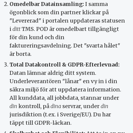
Omedelbar Datainsamling:
I samma
ögonblick som din partner klickar på
"Levererad" i portalen uppdateras statusen
i
ditt
TMS. POD är omedelbart tillgängligt
för din kund och din
faktureringsavdelning. Det "svarta hålet"
är borta.
Total Datakontroll & GDPR-Efterlevnad:
Datan lämnar aldrig ditt system.
Underleverantören "lånar" en vy in i din
säkra miljö för att uppdatera information.
All kunddata, all jobbdata, stannar under
din
kontroll, på
dina
servrar, under
din
jurisdiktion (t.ex. i Sverige/EU). Du har
täppt till GDPR-läckan.