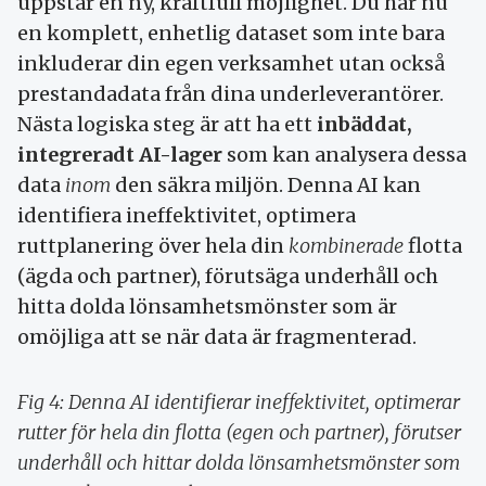
uppstår en ny, kraftfull möjlighet. Du har nu
en komplett, enhetlig dataset som inte bara
inkluderar din egen verksamhet utan också
prestandadata från dina underleverantörer.
Nästa logiska steg är att ha ett
inbäddat,
integreradt AI-lager
som kan analysera dessa
data
inom
den säkra miljön. Denna AI kan
identifiera ineffektivitet, optimera
ruttplanering över hela din
kombinerade
flotta
(ägda och partner), förutsäga underhåll och
hitta dolda lönsamhetsmönster som är
omöjliga att se när data är fragmenterad.
Fig 4: Denna AI identifierar ineffektivitet, optimerar
rutter för hela din flotta (egen och partner), förutser
underhåll och hittar dolda lönsamhetsmönster som