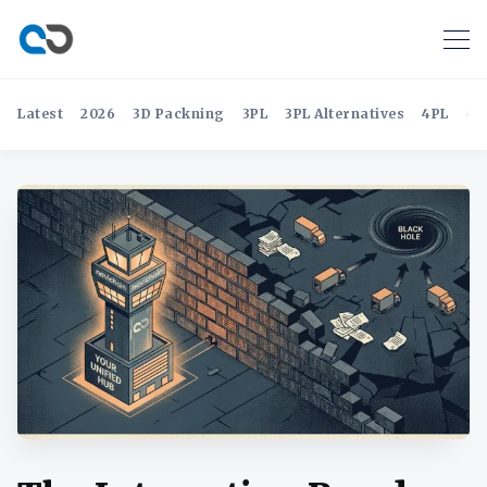
Latest
2026
3D Packning
3PL
3PL Alternatives
4PL
4P