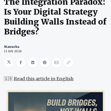
The Integration Paradox:
Is Your Digital Strategy
Building Walls Instead of
Bridges?
Manusha
11 feb 2026
Share on Twitter
Share on Facebook
Share on LinkedIn
Share on Pinterest
Share via Email
Copy link
🇬🇧
Read this article in English