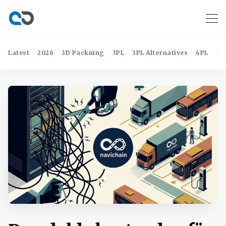
Latest
2026
3D Packning
3PL
3PL Alternatives
4PL
4P