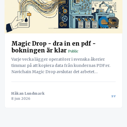
Magic Drop - dra in en pdf -
bokningen är klar
Public
Varje vecka lägger operatörer i svenska åkerier
timmar på att kopiera data från kundernas PDF:er.
Navichain Magic Drop avslutar det arbetet
permanent genom att låta AI läsa dokumenten och
skapa bokningen automatiskt.
Håkan Lundmark
sv
8 jun 2026