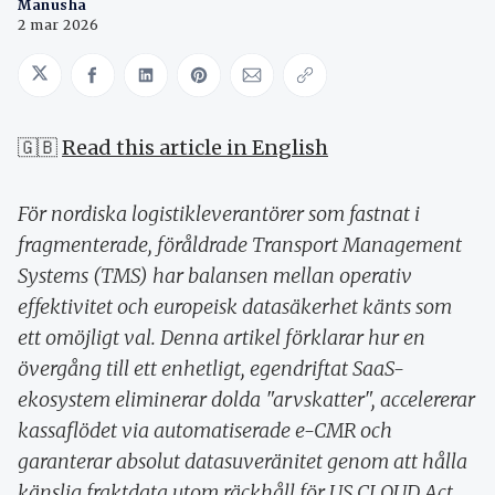
Manusha
2 mar 2026
Share on Twitter
Share on Facebook
Share on LinkedIn
Share on Pinterest
Share via Email
Copy link
🇬🇧
Read this article in English
För nordiska logistikleverantörer som fastnat i
fragmenterade, föråldrade Transport Management
Systems (TMS) har balansen mellan operativ
effektivitet och europeisk datasäkerhet känts som
ett omöjligt val. Denna artikel förklarar hur en
övergång till ett enhetligt, egendriftat SaaS-
ekosystem eliminerar dolda "arvskatter", accelererar
kassaflödet via automatiserade e-CMR och
garanterar absolut datasuveränitet genom att hålla
känslig fraktdata utom räckhåll för US CLOUD Act.