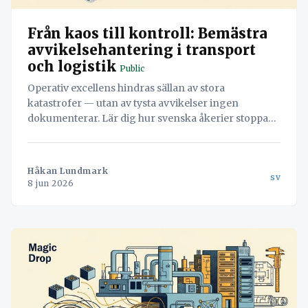
Från kaos till kontroll: Bemästra
avvikelsehantering i transport
och logistik
Public
Operativ excellens hindras sällan av stora
katastrofer — utan av tysta avvikelser ingen
dokumenterar. Lär dig hur svenska åkerier stoppar
läckaget och vänder misstag till värdefull data med
hjälp av Navichains integrerade kvalitetsledning
direkt i arbetsflödet.
Håkan Lundmark
sv
8 jun 2026