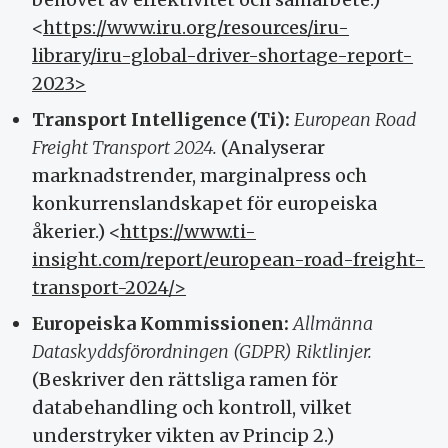
<
https://www.iru.org/resources/iru-
library/iru-global-driver-shortage-report-
2023>
Transport Intelligence (Ti):
European Road
Freight Transport 2024.
(Analyserar
marknadstrender, marginalpress och
konkurrenslandskapet för europeiska
åkerier.) <
https://www.ti-
insight.com/report/european-road-freight-
transport-2024/>
Europeiska Kommissionen:
Allmänna
Dataskyddsförordningen (GDPR) Riktlinjer.
(Beskriver den rättsliga ramen för
databehandling och kontroll, vilket
understryker vikten av Princip 2.)