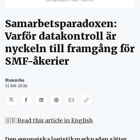
Samarbetsparadoxen:
Varför datakontroll är
nyckeln till framgång för
SMF-åkerier
Manusha
11 feb 2026
Share on Twitter
Share on Facebook
Share on LinkedIn
Share on Pinterest
Share via Email
Copy link
🇬🇧
Read this article in English
Den europeiska logistikmarknaden sätter