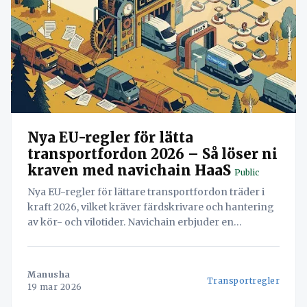
Nya EU-regler för lätta
transportfordon 2026 – Så löser ni
kraven med navichain HaaS
Public
Nya EU-regler för lättare transportfordon träder i
kraft 2026, vilket kräver färdskrivare och hantering
av kör- och vilotider. Navichain erbjuder en
automatiserad HaaS-lösning med Teltonika FMC650
för att smidigt uppfylla kraven.
Manusha
Transportregler
19 mar 2026