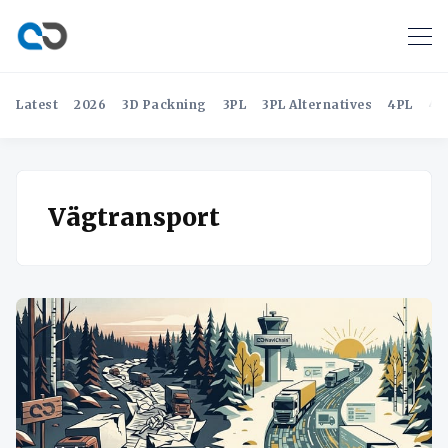
Latest
2026
3D Packning
3PL
3PL Alternatives
4PL
4P
Vägtransport