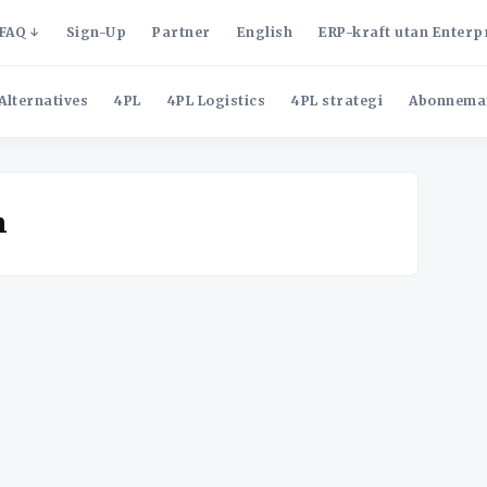
FAQ
Sign-Up
Partner
English
ERP-kraft utan Enterp
Alternatives
4PL
4PL Logistics
4PL strategi
Abonnema
n