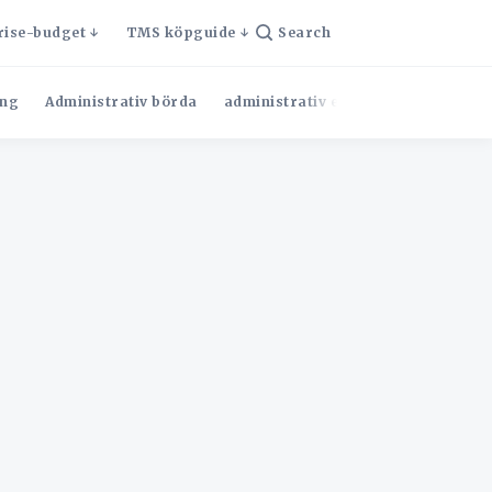
rise-budget
TMS köpguide
Search
ng
Administrativ börda
administrativ effektivitet
Admini