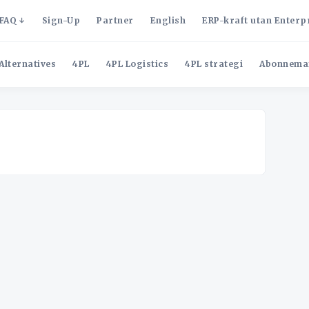
FAQ
Sign-Up
Partner
English
ERP-kraft utan Enterp
Alternatives
4PL
4PL Logistics
4PL strategi
Abonnema