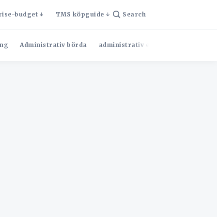
rise-budget
TMS köpguide
Search
ng
Administrativ börda
administrativ effektivitet
Admini