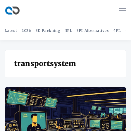
Latest
2026
3D Packning
3PL
3PL Alternatives
4PL
4P
transportsystem