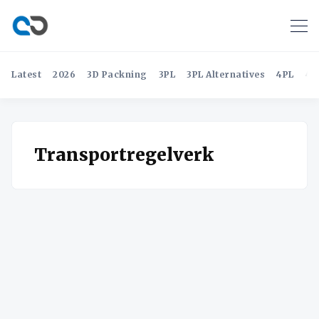
Latest
2026
3D Packning
3PL
3PL Alternatives
4PL
4P
Transportregelverk