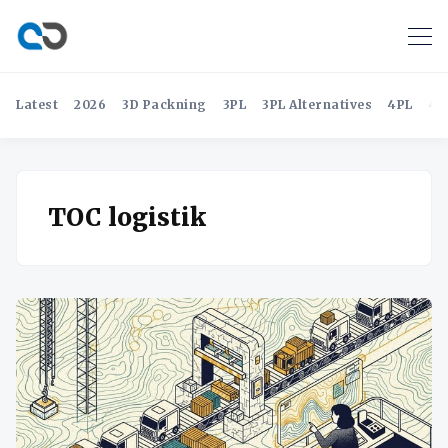
Latest
2026
3D Packning
3PL
3PL Alternatives
4PL
4P
TOC logistik