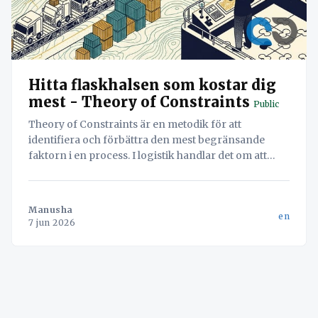
Hitta flaskhalsen som kostar dig
mest - Theory of Constraints
Public
Theory of Constraints är en metodik för att
identifiera och förbättra den mest begränsande
faktorn i en process. I logistik handlar det om att
hitta flaskhalsen – oavsett om det är lastning eller
dokumentation – för att maximera systemets totala
flöde.
Manusha
en
7 jun 2026