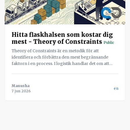
Hitta flaskhalsen som kostar dig
mest - Theory of Constraints
Public
Theory of Constraints är en metodik för att
identifiera och förbättra den mest begränsande
faktorn i en process. I logistik handlar det om att
hitta flaskhalsen – oavsett om det är lastning eller
dokumentation – för att maximera systemets totala
flöde.
Manusha
en
7 jun 2026