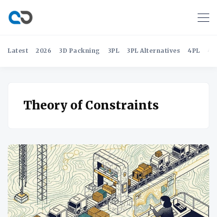
Latest
2026
3D Packning
3PL
3PL Alternatives
4PL
4P
Theory of Constraints