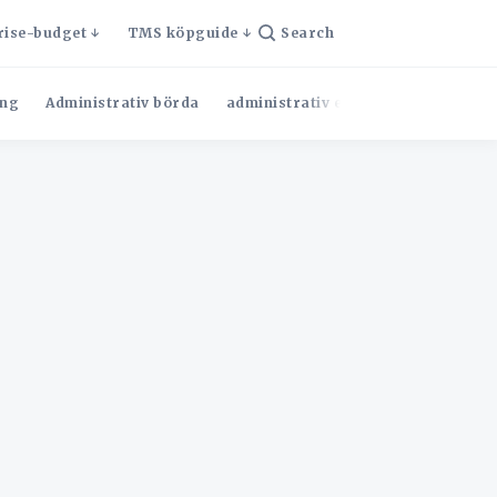
rise-budget
TMS köpguide
Search
ng
Administrativ börda
administrativ effektivitet
Admini