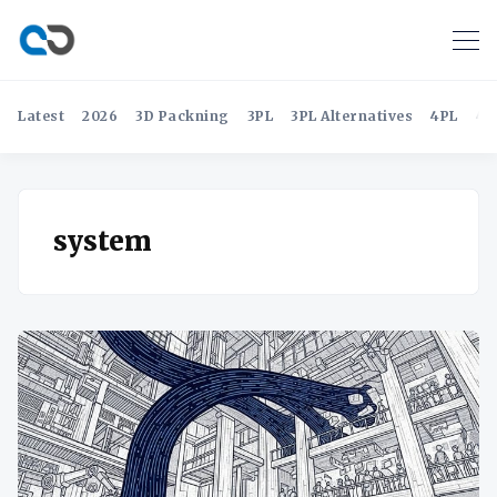
Latest
2026
3D Packning
3PL
3PL Alternatives
4PL
4P
system