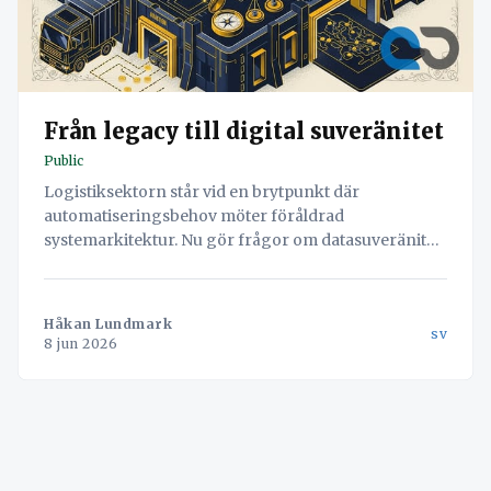
Från legacy till digital suveränitet
Public
Logistiksektorn står vid en brytpunkt där
automatiseringsbehov möter föråldrad
systemarkitektur. Nu gör frågor om datasuveränitet
och amerikansk lagstiftning (CLOUD Act, FISA 702)
valet av teknisk infrastruktur till en strategisk
ledningsfråga. Det handlar inte om tid – det handlar
Håkan Lundmark
sv
om arkitektur.
8 jun 2026