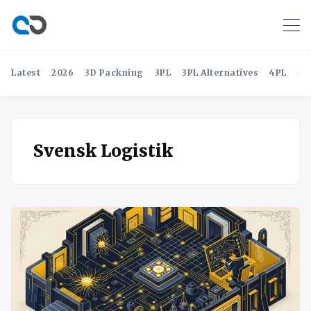
Latest
2026
3D Packning
3PL
3PL Alternatives
4PL
4P
Svensk Logistik