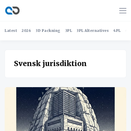
Latest
2026
3D Packning
3PL
3PL Alternatives
4PL
4P
Svensk jurisdiktion