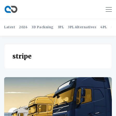
Latest
2026
3D Packning
3PL
3PL Alternatives
4PL
4P
stripe