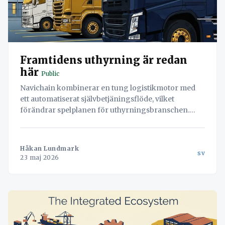
Framtidens uthyrning är redan
här
Public
Navichain kombinerar en tung logistikmotor med
ett automatiserat självbetjäningsflöde, vilket
förändrar spelplanen för uthyrningsbranschen.
Automatisera kundaktivering, betalningar, juridisk
trygghet och asset-hantering.
Håkan Lundmark
sv
23 maj 2026