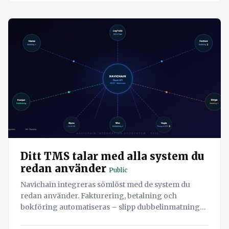
Ditt TMS talar med alla system du
redan använder
Public
Navichain integreras sömlöst med de system du
redan använder. Fakturering, betalning och
bokföring automatiseras – slipp dubbelinmatning
och spara tid.