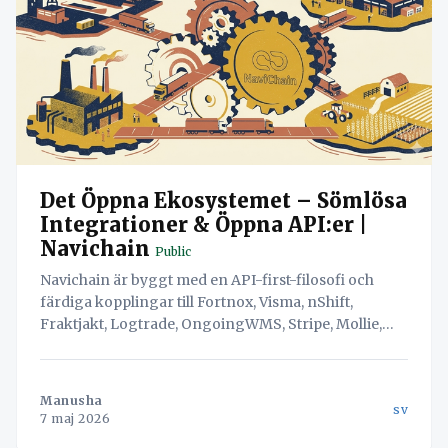
Det Öppna Ekosystemet – Sömlösa
Integrationer & Öppna API:er |
Navichain
Public
Navichain är byggt med en API-first-filosofi och
färdiga kopplingar till Fortnox, Visma, nShift,
Fraktjakt, Logtrade, OngoingWMS, Stripe, Mollie,
Mymo, Opter och fler. Anpassa systemet efter din
verklighet, inte tvärtom.
Manusha
sv
7 maj 2026