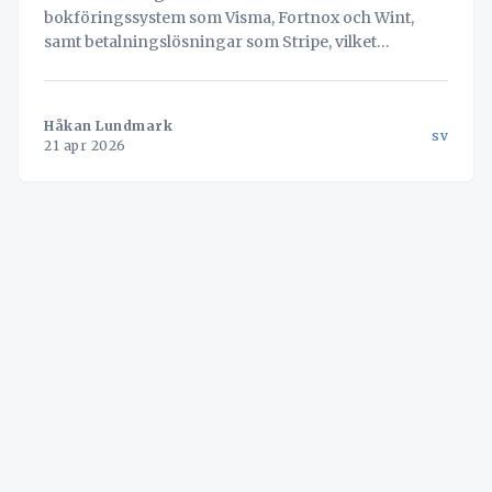
bokföringssystem som Visma, Fortnox och Wint,
samt betalningslösningar som Stripe, vilket
eliminerar dubbelinmatning och "digital stress".
Öppet API för egna kopplingar.
Håkan Lundmark
sv
21 apr 2026