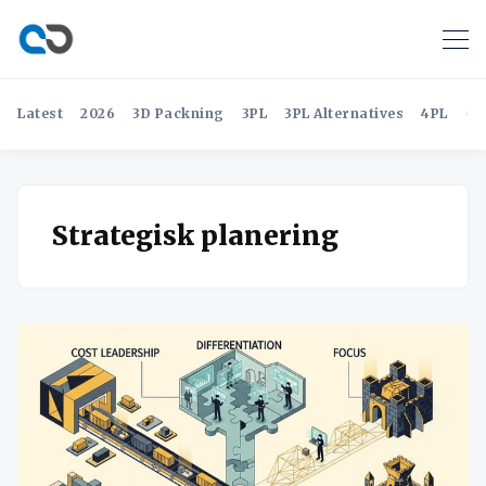
Latest
2026
3D Packning
3PL
3PL Alternatives
4PL
4P
Strategisk planering