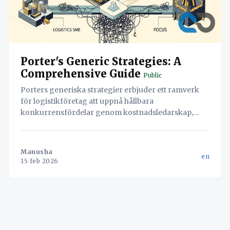
Porter's Generic Strategies: A
Comprehensive Guide
Public
Porters generiska strategier erbjuder ett ramverk
för logistikföretag att uppnå hållbara
konkurrensfördelar genom kostnadsledarskap,
differentiering eller fokus. Artikeln utforskar hur
dessa tillämpas i praktiken och hur digitala verktyg
som Navichain stöttar genomförandet.
Manusha
en
15 feb 2026