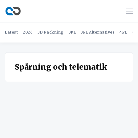
Latest
2026
3D Packning
3PL
3PL Alternatives
4PL
4P
Spårning och telematik