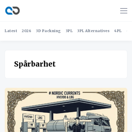
Latest
2026
3D Packning
3PL
3PL Alternatives
4PL
4P
Spårbarhet