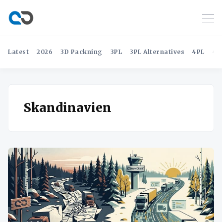
Latest
2026
3D Packning
3PL
3PL Alternatives
4PL
4P
Skandinavien