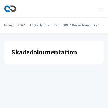
Latest
2026
3D Packning
3PL
3PL Alternatives
4PL
4P
Skadedokumentation