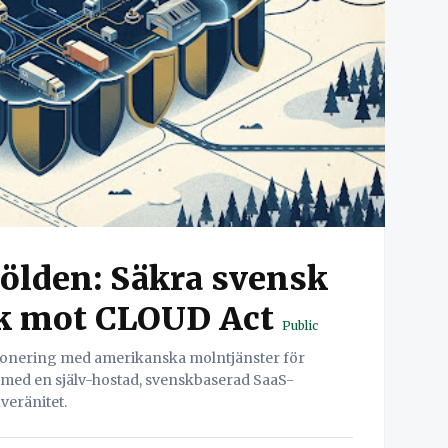
ölden: Säkra svensk
ik mot CLOUD Act
Public
exponering med amerikanska molntjänster för
a med en själv-hostad, svenskbaserad SaaS-
veränitet.