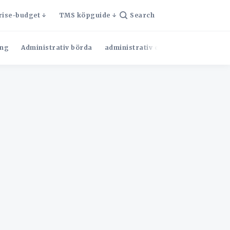
rise-budget
TMS köpguide
Search
ng
Administrativ börda
administrativ effektivitet
Admini