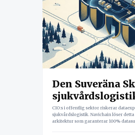
Den Suveräna Sk
sjukvårdslogist
CIO:s i offentlig sektor riskerar data
sjukvårdslogistik. Navichain löser dett
arkitektur som garanterar 100% datasu