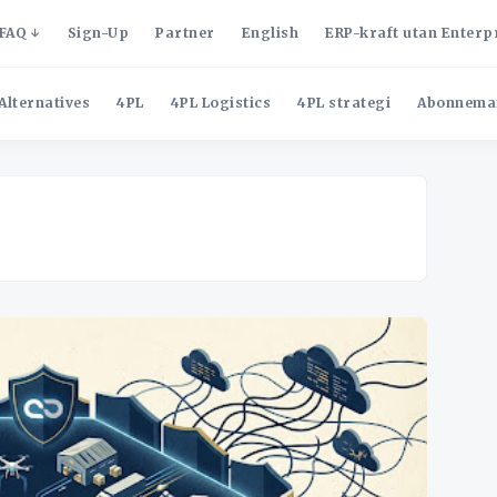
FAQ
Sign-Up
Partner
English
ERP-kraft utan Enterp
Alternatives
4PL
4PL Logistics
4PL strategi
Abonnema