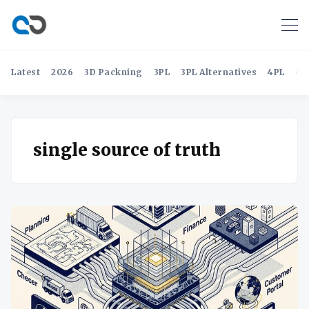
Latest
2026
3D Packning
3PL
3PL Alternatives
4PL
4P
single source of truth