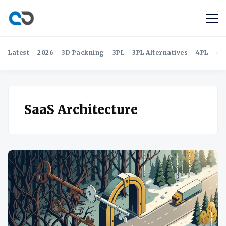
Latest
2026
3D Packning
3PL
3PL Alternatives
4PL
4P
SaaS Architecture