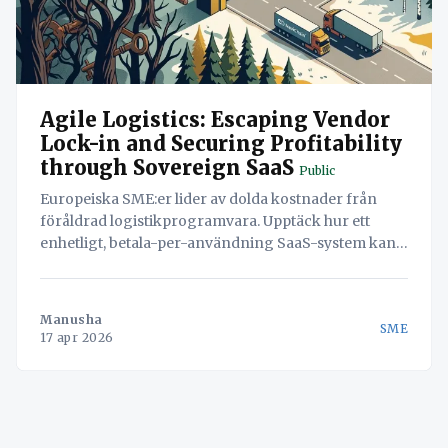
Agile Logistics: Escaping Vendor
Lock-in and Securing Profitability
through Sovereign SaaS
Public
Europeiska SME:er lider av dolda kostnader från
föråldrad logistikprogramvara. Upptäck hur ett
enhetligt, betala-per-användning SaaS-system kan
återta marginalkontroll och garantera GDPR-
efterlevnad.
Manusha
SME
17 apr 2026