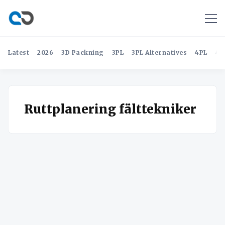
Latest
2026
3D Packning
3PL
3PL Alternatives
4PL
4P
Ruttplanering fälttekniker