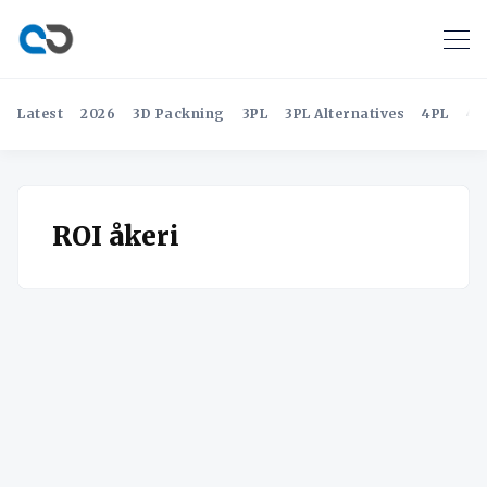
Latest
2026
3D Packning
3PL
3PL Alternatives
4PL
4P
ROI åkeri