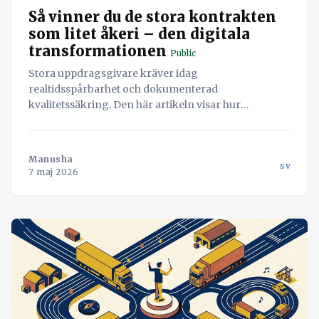
Så vinner du de stora kontrakten
som litet åkeri – den digitala
transformationen
Public
Stora uppdragsgivare kräver idag
realtidsspårbarhet och dokumenterad
kvalitetssäkring. Den här artikeln visar hur
Navichains åtta pelare samverkar för att låta ett åkeri
med fem bilar vinna affärer som tidigare var
förbehållna de stora jättarna.
Manusha
sv
7 maj 2026