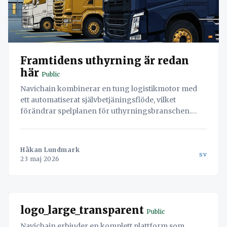
Framtidens uthyrning är redan
här
Public
Navichain kombinerar en tung logistikmotor med
ett automatiserat självbetjäningsflöde, vilket
förändrar spelplanen för uthyrningsbranschen.
Automatisera kundaktivering, betalningar, juridisk
trygghet och asset-hantering.
Håkan Lundmark
sv
23 maj 2026
logo_large_transparent
Public
Navichain erbjuder en komplett plattform som