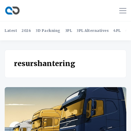
Latest
2026
3D Packning
3PL
3PL Alternatives
4PL
4P
resurshantering