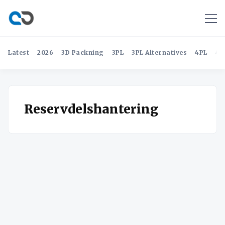
Latest
2026
3D Packning
3PL
3PL Alternatives
4PL
4P
Reservdelshantering