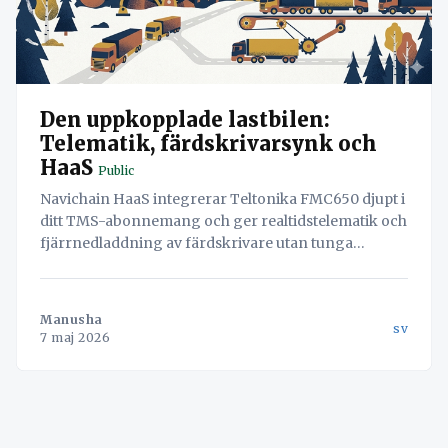
Den uppkopplade lastbilen:
Telematik, färdskrivarsynk och
HaaS
Public
Navichain HaaS integrerar Teltonika FMC650 djupt i
ditt TMS-abonnemang och ger realtidstelematik och
fjärrnedladdning av färdskrivare utan tunga
investeringskostnader (CAPEX).
Manusha
sv
7 maj 2026