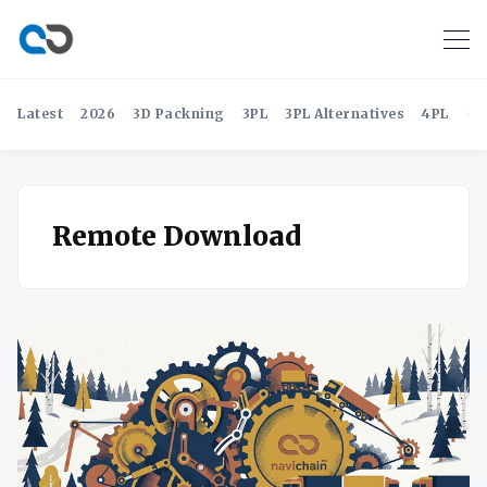
Latest
2026
3D Packning
3PL
3PL Alternatives
4PL
4P
Remote Download