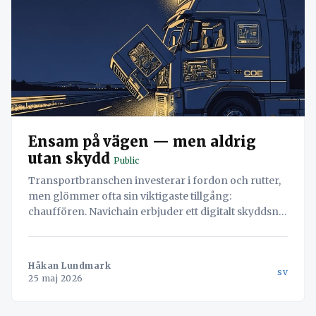
Ensam på vägen — men aldrig
utan skydd
Public
Transportbranschen investerar i fordon och rutter,
men glömmer ofta sin viktigaste tillgång:
chauffören. Navichain erbjuder ett digitalt skyddsnät
med realtidsdata, säkerhetsvarningar och
underhållsplanering.
Håkan Lundmark
sv
25 maj 2026