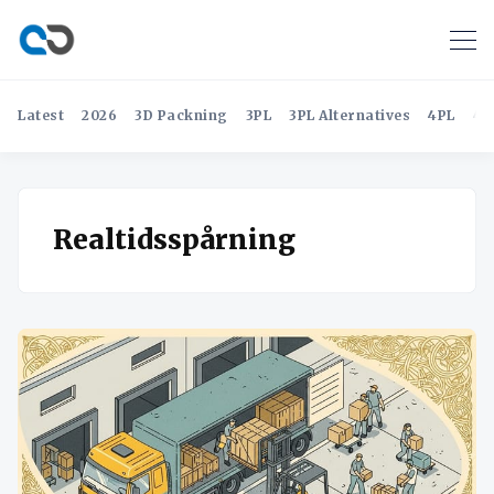
Latest
2026
3D Packning
3PL
3PL Alternatives
4PL
4P
Realtidsspårning