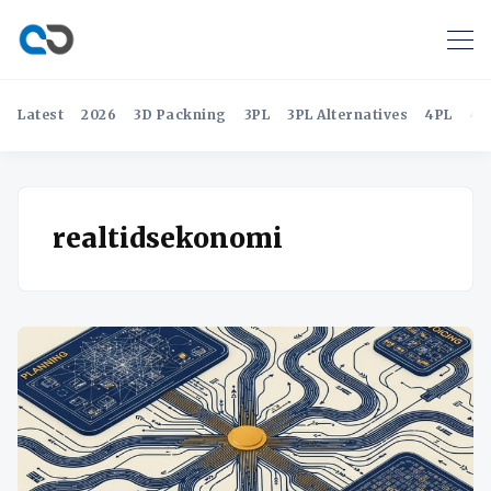
Latest
2026
3D Packning
3PL
3PL Alternatives
4PL
4P
realtidsekonomi