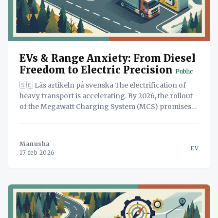
EVs & Range Anxiety: From Diesel
Freedom to Electric Precision
Public
🇸🇪 Läs artikeln på svenska The electrification of
heavy transport is accelerating. By 2026, the rollout
of the Megawatt Charging System (MCS) promises
to revolutionize long-haul trucking. Yet, for many
fleet managers, the transition from diesel to electric
induces a deep operational paralysis known as
Manusha
EV
"Range Anxiety." It is
17 feb 2026