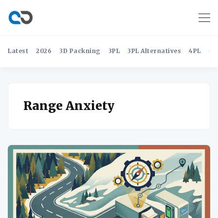
Latest
2026
3D Packning
3PL
3PL Alternatives
4PL
4P
Range Anxiety