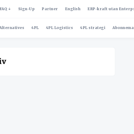
FAQ
Sign-Up
Partner
English
ERP-kraft utan Enterp
Alternatives
4PL
4PL Logistics
4PL strategi
Abonnema
iv