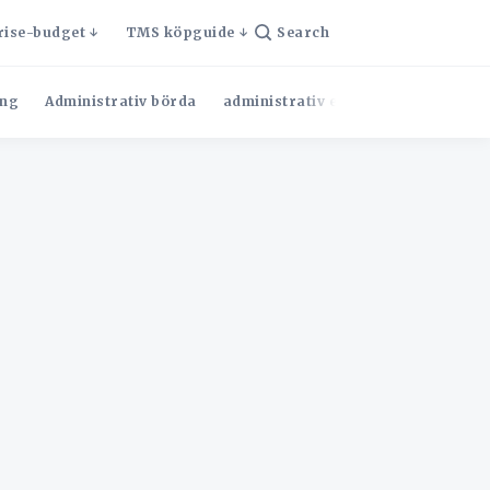
rise-budget
TMS köpguide
Search
ng
Administrativ börda
administrativ effektivitet
Admini