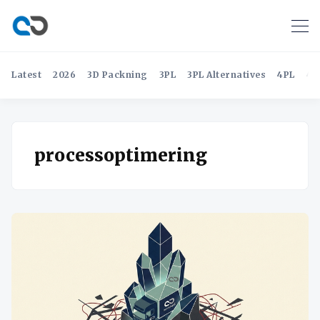
Latest
2026
3D Packning
3PL
3PL Alternatives
4PL
4P
processoptimering