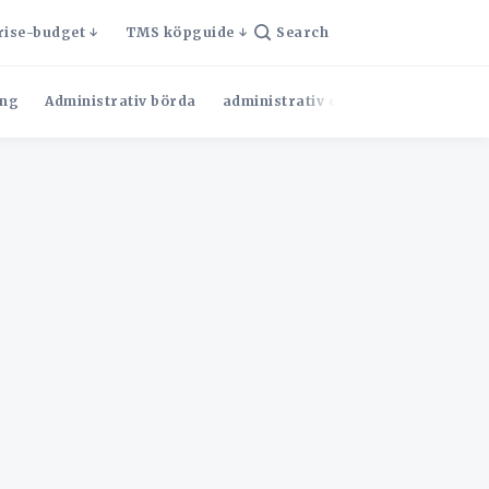
rise-budget
TMS köpguide
Search
ng
Administrativ börda
administrativ effektivitet
Admini