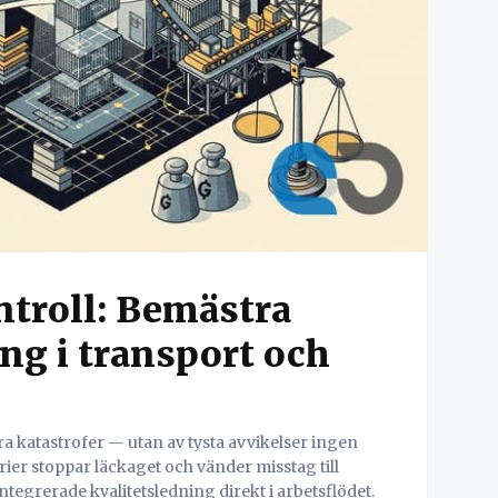
ontroll: Bemästra
ng i transport och
ra katastrofer — utan av tysta avvikelser ingen
ier stoppar läckaget och vänder misstag till
ntegrerade kvalitetsledning direkt i arbetsflödet.