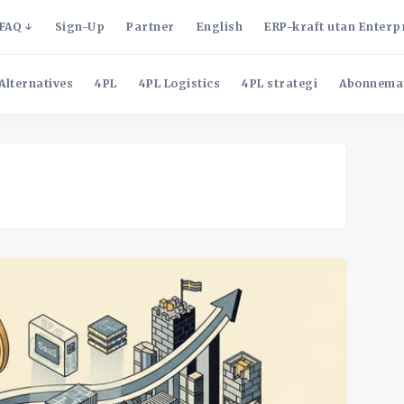
FAQ
Sign-Up
Partner
English
ERP-kraft utan Enterp
Alternatives
4PL
4PL Logistics
4PL strategi
Abonnema