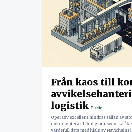
Från kaos till k
avvikelsehanteri
logistik
Public
Operativ excellens hindras sällan av sto
dokumenterar. Lär dig hur svenska åker
värdefull data med hjälp av Navichains i