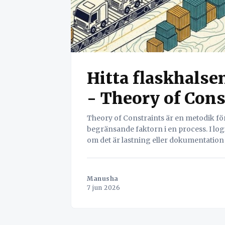
Hitta flaskhalse
- Theory of Cons
Theory of Constraints är en metodik för
begränsande faktorn i en process. I logi
om det är lastning eller dokumentation 
Manusha
7 jun 2026