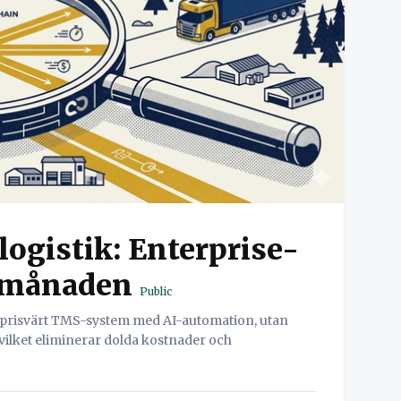
ogistik: Enterprise-
 i månaden
Public
h prisvärt TMS-system med AI-automation, utan
 vilket eliminerar dolda kostnader och