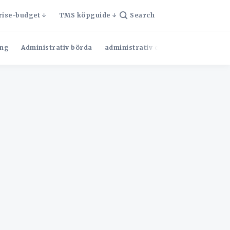
rise-budget
TMS köpguide
Search
ng
Administrativ börda
administrativ effektivitet
Admini