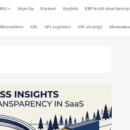
FAQ
Sign-Up
Partner
English
ERP-kraft utan Enterp
Alternatives
4PL
4PL Logistics
4PL strategi
Abonnema