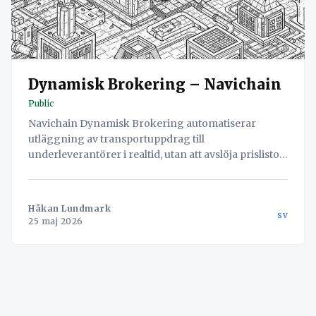
Dynamisk Brokering – Navichain
Public
Navichain Dynamisk Brokering automatiserar
utläggning av transportuppdrag till
underleverantörer i realtid, utan att avslöja prislistor.
Öka skalbarheten och agera som en digital speditör.
Håkan Lundmark
sv
25 maj 2026