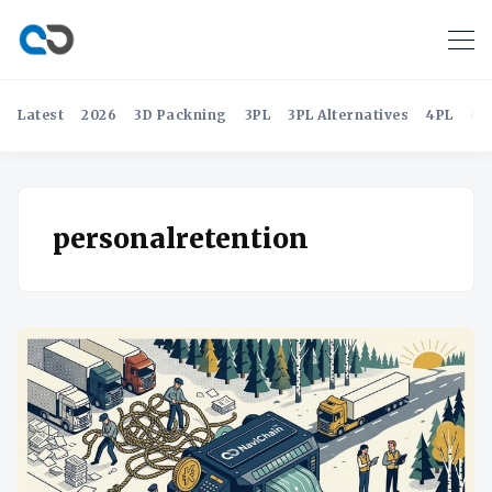
Latest
2026
3D Packning
3PL
3PL Alternatives
4PL
4P
personalretention