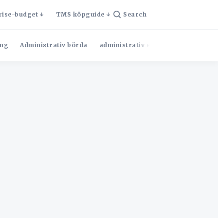
rise-budget
TMS köpguide
Search
ng
Administrativ börda
administrativ effektivitet
Admini