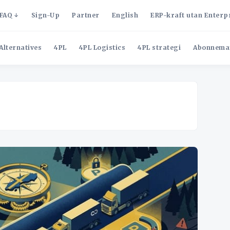
FAQ
Sign-Up
Partner
English
ERP-kraft utan Enterp
Alternatives
4PL
4PL Logistics
4PL strategi
Abonnema