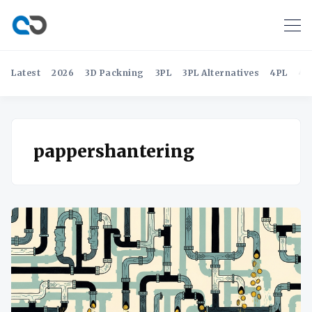
Latest
2026
3D Packning
3PL
3PL Alternatives
4PL
4P
pappershantering