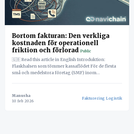
Bortom fakturan: Den verkliga
kostnaden för operationell
friktion och förlorad
Public
🇬🇧 Read this article in English Introduktion:
Flaskhalsen som tömmer kassaflödet För de flesta
små och medelstora företag (SMF) inom
skandinavisk logistik är kundfakturering en källa till
ständiga administrativa problem. Det är en
tidskrävande process, fylld med manuella kontroller,
Manusha
Fakturering Logistik
avstämning mot transportdokument och
10 feb 2026
justeringar för bränsletillägg, väntetider och andra
variabler. Branschstudier