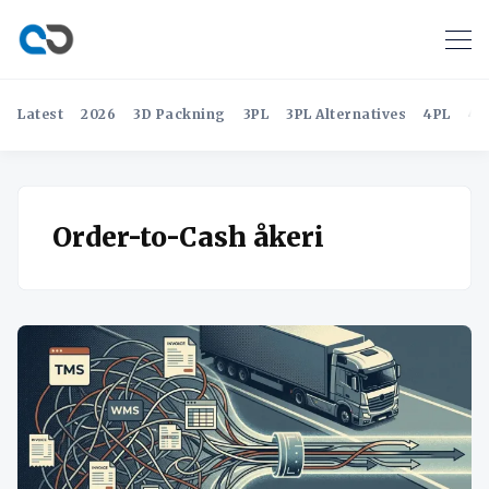
Latest
2026
3D Packning
3PL
3PL Alternatives
4PL
4P
Order-to-Cash åkeri