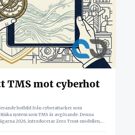
itt TMS mot cyberhot
lerande hotbild från cyberattacker som
ritiska system som TMS är avgörande. Denna
vägarna 2026, introducerar Zero Trust-modellen,
för att förstärka c