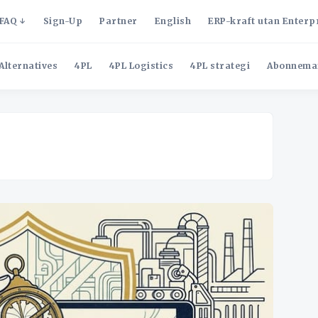
FAQ
Sign-Up
Partner
English
ERP-kraft utan Enterp
Alternatives
4PL
4PL Logistics
4PL strategi
Abonnema