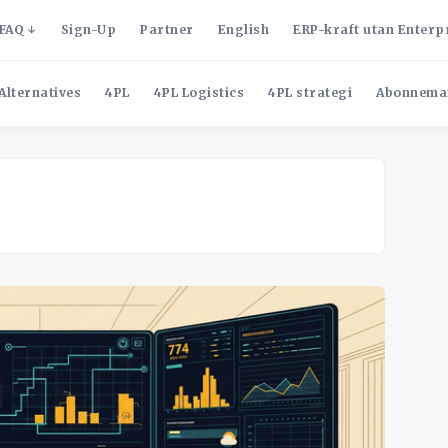
FAQ
Sign-Up
Partner
English
ERP-kraft utan Enterp
Alternatives
4PL
4PL Logistics
4PL strategi
Abonnema