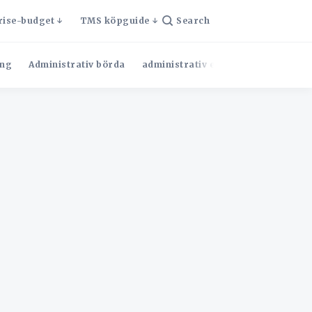
rise-budget
TMS köpguide
Search
ng
Administrativ börda
administrativ effektivitet
Admini