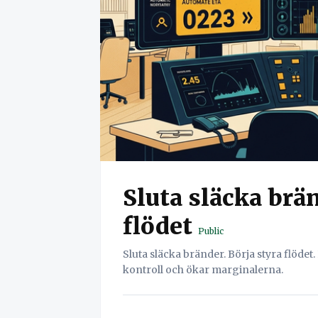
Sluta släcka brän
flödet
Public
Sluta släcka bränder. Börja styra flödet.
kontroll och ökar marginalerna.