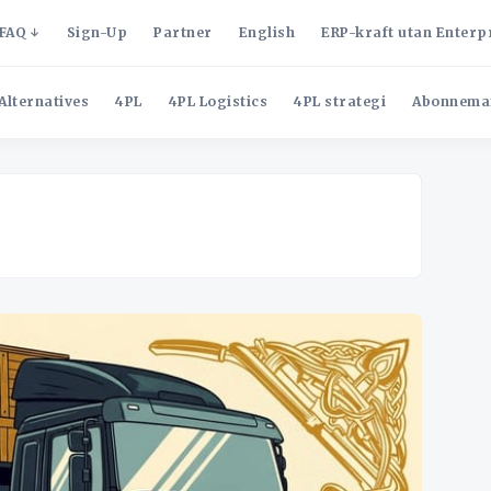
FAQ
Sign-Up
Partner
English
ERP-kraft utan Enterp
Alternatives
4PL
4PL Logistics
4PL strategi
Abonnema