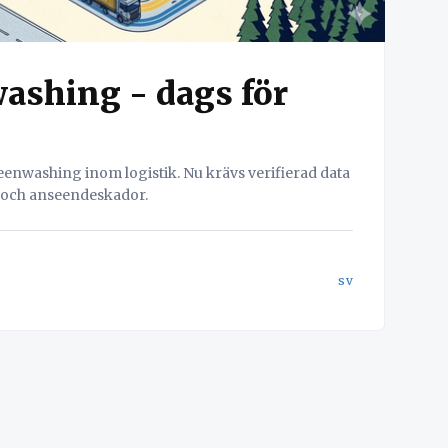
washing - dags för
eenwashing inom logistik. Nu krävs verifierad data
r och anseendeskador.
sv