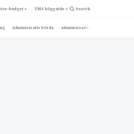
rise-budget
TMS köpguide
Search
ng
Administrativ börda
administrativ effektivitet
Admini