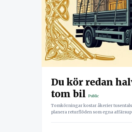
Du kör redan ha
tom bil
Public
Tomkörningar kostar åkerier tusentals 
planera returflöden som egna affärsu