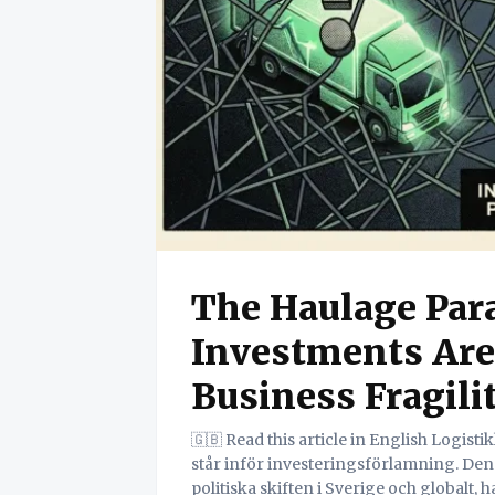
The Haulage Par
Investments Are
Business Fragili
🇬🇧 Read this article in English Logistikledare inom små och medelstora företag (SME)
står inför investeringsförlamning. Den
politiska skiften i Sverige och globalt, 