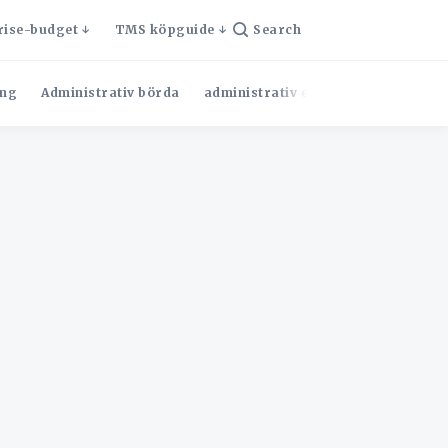
rise-budget
TMS köpguide
Search
ng
Administrativ börda
administrativ effektivitet
Admini