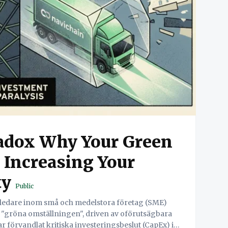
adox Why Your Green
 Increasing Your
ty
Public
 "gröna omställningen", driven av oförutsägbara
har förvandlat kritiska investeringsbeslut (CapEx) i