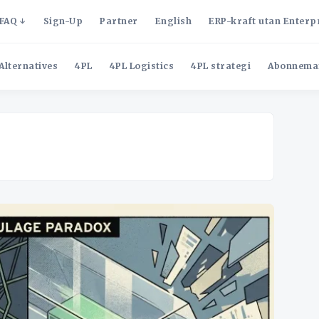
FAQ
Sign-Up
Partner
English
ERP-kraft utan Enterp
Alternatives
4PL
4PL Logistics
4PL strategi
Abonnema