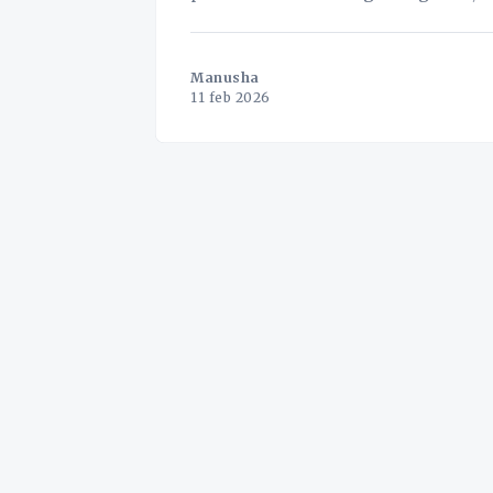
nya lastbilar till ett högt spel med okän
försöka
Manusha
11 feb 2026